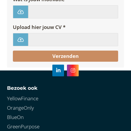
Upload hier jouw CV *
Verzenden
Bezoek ook
YellowFinance
OrangeOnly
BlueOn
GreenPurpose