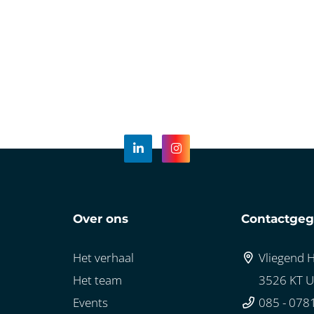
Over ons
Contactge
Het verhaal
Vliegend H
Het team
3526 KT U
Events
085 - 078