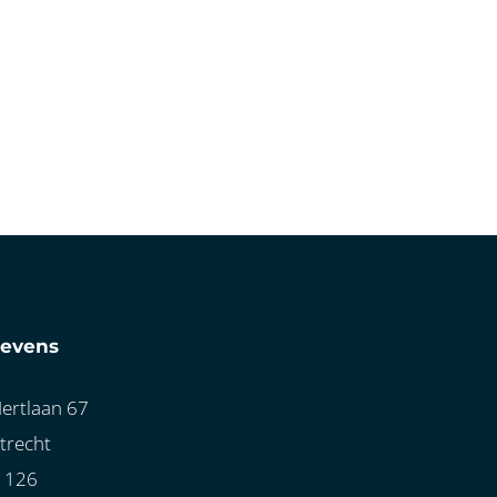
gevens
ertlaan 67
trecht
1126