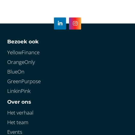
Bezoek ook
YellowFinance
OrangeOnly
BlueOn
GreenPurpose
LinkinPink
Over ons
Het verhaal
Het team
Events